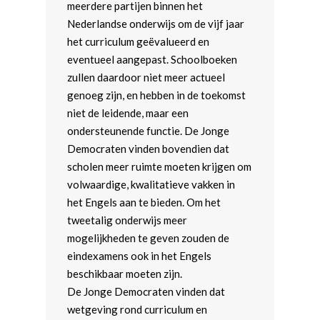
meerdere partijen binnen het
Webshop
Democratie & Openbaar
Landelijk Bestuur
Afdelingen
Nederlandse onderwijs om de vijf jaar
Onderwijs & Wetenscha
Politieke Werkgroepen
Amsterdam
Meld je aan!
het curriculum geëvalueerd en
eventueel aangepast. Schoolboeken
Economie
Trainers
Arnhem-Nijmegen
zullen daardoor niet meer actueel
Digitale Zaken
Coaches
Brabant
genoeg zijn, en hebben in de toekomst
niet de leidende, maar een
Kunst, Cultuur & Media
Teams & Netwerken
Fryslân
ondersteunende functie. De Jonge
Diversiteit & Participatie
Partners
Groningen
Democraten vinden bovendien dat
scholen meer ruimte moeten krijgen om
Volksgezondheid
Leiden-Haaglanden
volwaardige, kwalitatieve vakken in
Milieu, energie, voedsel
Utrecht
het Engels aan te bieden. Om het
agricultuur
tweetalig onderwijs meer
Rotterdam
mogelijkheden te geven zouden de
Mobiliteit en Ruimtelijke
Wageningen
eindexamens ook in het Engels
Ordening
beschikbaar moeten zijn.
Justitie
De Jonge Democraten vinden dat
wetgeving rond curriculum en
Europese Unie