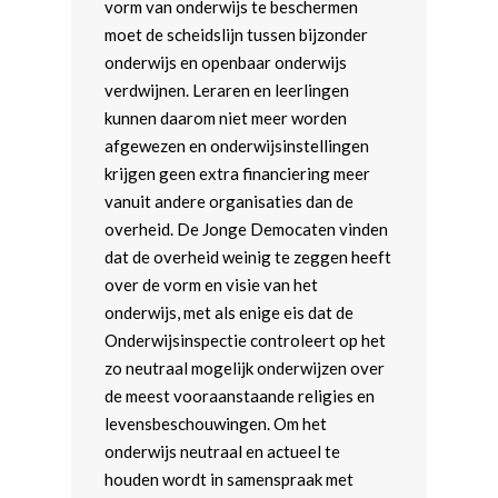
vorm van onderwijs te beschermen
moet de scheidslijn tussen bijzonder
onderwijs en openbaar onderwijs
verdwijnen. Leraren en leerlingen
kunnen daarom niet meer worden
afgewezen en onderwijsinstellingen
krijgen geen extra financiering meer
vanuit andere organisaties dan de
overheid. De Jonge Democaten vinden
dat de overheid weinig te zeggen heeft
over de vorm en visie van het
onderwijs, met als enige eis dat de
Onderwijsinspectie controleert op het
Home
zo neutraal mogelijk onderwijzen over
Word actief
de meest vooraanstaande religies en
levensbeschouwingen. Om het
Kennismaken met de JD
Standpunten
onderwijs neutraal en actueel te
Agenda
Beginselenprogramma
Vereniging
houden wordt in samenspraak met