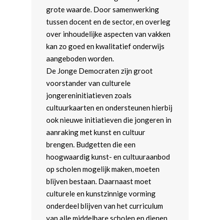
grote waarde. Door samenwerking
tussen docent en de sector, en overleg
over inhoudelijke aspecten van vakken
kan zo goed en kwalitatief onderwijs
aangeboden worden.
De Jonge Democraten zijn groot
voorstander van culturele
jongereninitiatieven zoals
cultuurkaarten en ondersteunen hierbij
ook nieuwe initiatieven die jongeren in
aanraking met kunst en cultuur
brengen. Budgetten die een
Home
hoogwaardig kunst- en cultuuraanbod
op scholen mogelijk maken, moeten
Word actief
blijven bestaan. Daarnaast moet
Kennismaken met de JD
Standpunten
culturele en kunstzinnige vorming
onderdeel blijven van het curriculum
Agenda
Beginselenprogramma
Vereniging
van alle middelbare scholen en dienen