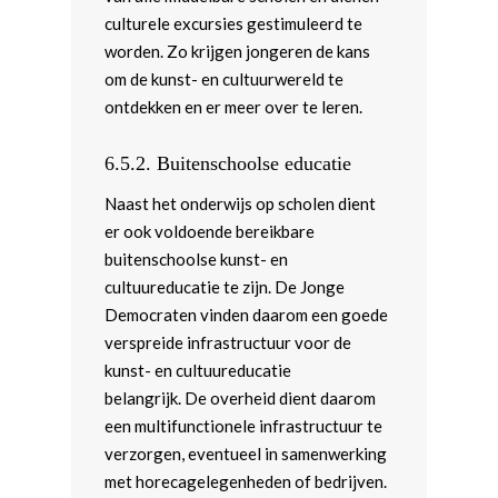
Webshop
Democratie & Openbaar
Landelijk Bestuur
Afdelingen
culturele excursies gestimuleerd te
worden. Zo krijgen jongeren de kans
Onderwijs & Wetenscha
Politieke Werkgroepen
Amsterdam
Meld je aan!
om de kunst- en cultuurwereld te
Economie
Trainers
Arnhem-Nijmegen
ontdekken en er meer over te leren.
Digitale Zaken
Coaches
Brabant
6.5.2.
Buitenschoolse educatie
Kunst, Cultuur & Media
Teams & Netwerken
Fryslân
Naast het onderwijs op scholen dient
Diversiteit & Participatie
Partners
Groningen
er ook voldoende bereikbare
buitenschoolse kunst- en
Volksgezondheid
Leiden-Haaglanden
cultuureducatie te zijn. De Jonge
Milieu, energie, voedsel
Utrecht
Democraten vinden daarom een goede
agricultuur
verspreide infrastructuur voor de
Rotterdam
kunst- en cultuureducatie
Mobiliteit en Ruimtelijke
Wageningen
belangrijk. De overheid dient daarom
Ordening
een multifunctionele infrastructuur te
Justitie
verzorgen, eventueel in samenwerking
met horecagelegenheden of bedrijven.
Europese Unie