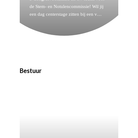
de Stem- en Notulencommissie! Wil jij
een dag centerstage zitten bij een v…
Bestuur