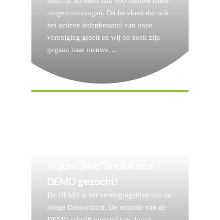
heeft de JD meer dan 500 nieuwe leden
mogen ontvangen. Dit betekent dat ook
het actieve ledenbestand van onze
vereniging groeit en wij op zoek zijn
gegaan naar nieuwe…
Adjuncthoofdredacteur
DEMO gezocht!
De DEMO is het verenigingsblad van de
Jonge Democraten. De redactie van de
DEMO schrijft persstukken, houdt