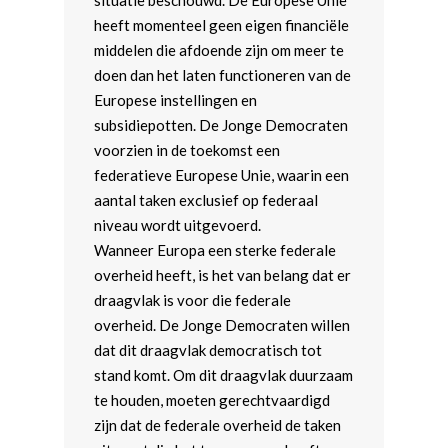
situatie beschouwd. De Europese Unie
Webshop
Democratie & Openbaar
Landelijk Bestuur
Afdelingen
heeft momenteel geen eigen financiële
Onderwijs & Wetenscha
Politieke Werkgroepen
Amsterdam
middelen die afdoende zijn om meer te
Meld je aan!
doen dan het laten functioneren van de
Economie
Trainers
Arnhem-Nijmegen
Europese instellingen en
Digitale Zaken
Coaches
Brabant
subsidiepotten. De Jonge Democraten
voorzien in de toekomst een
Kunst, Cultuur & Media
Teams & Netwerken
Fryslân
federatieve Europese Unie, waarin een
aantal taken exclusief op federaal
Diversiteit & Participatie
Partners
Groningen
niveau wordt uitgevoerd.
Volksgezondheid
Leiden-Haaglanden
Wanneer Europa een sterke federale
overheid heeft, is het van belang dat er
Milieu, energie, voedsel
Utrecht
draagvlak is voor die federale
agricultuur
Rotterdam
overheid. De Jonge Democraten willen
Mobiliteit en Ruimtelijke
dat dit draagvlak democratisch tot
Wageningen
Ordening
stand komt. Om dit draagvlak duurzaam
te houden, moeten gerechtvaardigd
Justitie
zijn dat de federale overheid de taken
Europese Unie