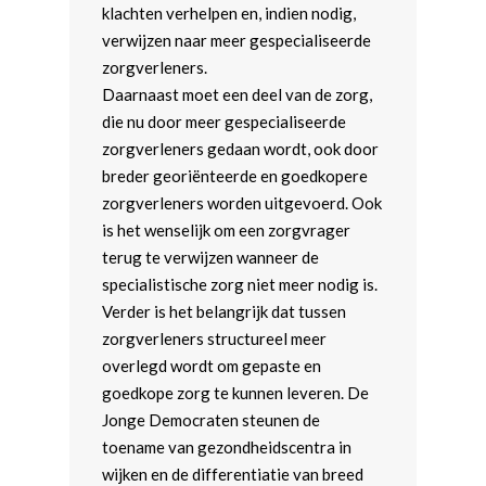
Webshop
Democratie & Openbaar
Landelijk Bestuur
klachten verhelpen en, indien nodig,
Afdelingen
verwijzen naar meer gespecialiseerde
Onderwijs & Wetenscha
Politieke Werkgroepen
Amsterdam
Meld je aan!
zorgverleners.
Economie
Trainers
Arnhem-Nijmegen
Daarnaast moet een deel van de zorg,
die nu door meer gespecialiseerde
Digitale Zaken
Coaches
Brabant
zorgverleners gedaan wordt, ook door
breder georiënteerde en goedkopere
Kunst, Cultuur & Media
Teams & Netwerken
Fryslân
zorgverleners worden uitgevoerd. Ook
Diversiteit & Participatie
Partners
Groningen
is het wenselijk om een zorgvrager
terug te verwijzen wanneer de
Volksgezondheid
Leiden-Haaglanden
specialistische zorg niet meer nodig is.
Milieu, energie, voedsel
Utrecht
Verder is het belangrijk dat tussen
agricultuur
zorgverleners structureel meer
Rotterdam
overlegd wordt om gepaste en
Mobiliteit en Ruimtelijke
Wageningen
goedkope zorg te kunnen leveren. De
Ordening
Jonge Democraten steunen de
Justitie
toename van gezondheidscentra in
wijken en de differentiatie van breed
Europese Unie