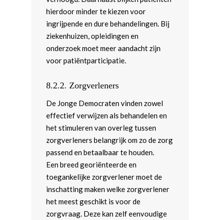
hierdoor minder te kiezen voor
ingrijpende en dure behandelingen. Bij
ziekenhuizen, opleidingen en
onderzoek moet meer aandacht zijn
voor patiëntparticipatie.
8.2.2.
Zorgverleners
De Jonge Democraten vinden zowel
effectief verwijzen als behandelen en
het stimuleren van overleg tussen
zorgverleners belangrijk om zo de zorg
Home
passend en betaalbaar te houden.
Een breed georiënteerde en
Word actief
toegankelijke zorgverlener moet de
Kennismaken met de JD
Standpunten
inschatting maken welke zorgverlener
het meest geschikt is voor de
Agenda
Beginselenprogramma
Vereniging
zorgvraag. Deze kan zelf eenvoudige